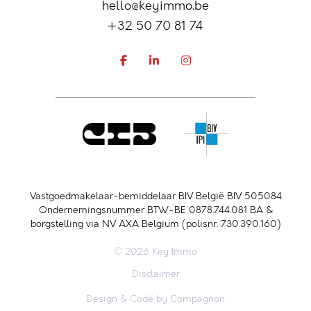
hello@keyimmo.be
+32 50 70 81 74
Vastgoedmakelaar-bemiddelaar BIV België BIV 505084
Ondernemingsnummer BTW-BE 0878.744.081 BA &
borgstelling via NV AXA Belgium (polisnr. 730.390.160)
© 2026 Key Immo
Disclaimer
Design & Code by Compagnon