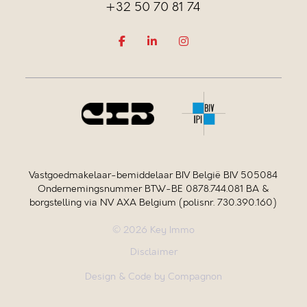
+32 50 70 81 74
Vastgoedmakelaar-bemiddelaar BIV België BIV 505084
Ondernemingsnummer BTW-BE 0878.744.081 BA &
borgstelling via NV AXA Belgium (polisnr. 730.390.160)
© 2026 Key Immo
Disclaimer
Design & Code by Compagnon